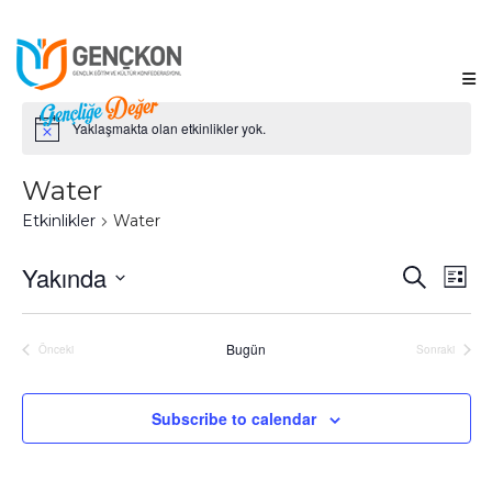
Yaklaşmakta olan etkinlikler yok.
Water
Etkinlikler
Water
Etkin
Yakında
Etk
Ara
Liste
Tarih
gö
ara
seç.
Bugün
Önceki
Sonraki
ge
ve
Etkinlikler
Etkinlikler
gör
Subscribe to calendar
gez