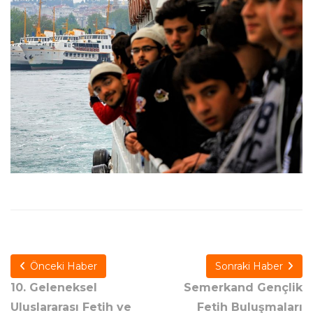
Önceki Haber
Sonraki Haber
10. Geleneksel
Semerkand Gençlik
Uluslararası Fetih ve
Fetih Buluşmaları