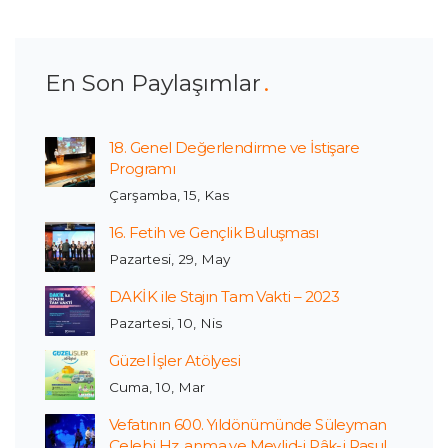
En Son Paylaşımlar
18. Genel Değerlendirme ve İstişare
Programı
Çarşamba, 15, Kas
16. Fetih ve Gençlik Buluşması
Pazartesi, 29, May
DAKİK ile Stajın Tam Vakti – 2023
Pazartesi, 10, Nis
Güzel İşler Atölyesi
Cuma, 10, Mar
Vefatının 600. Yıldönümünde Süleyman
Çelebi Hz. anma ve Mevlid-i Pâk-i Rasul