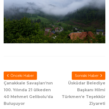
Önceki Haber
Sonraki Haber
Çanakkale Savaşları’nın
Üsküdar Belediye
100. Yılında 21 ülkeden
Başkanı Hilmi
40 Mehmet Gelibolu’da
Türkmen’e Teşekkür
Buluşuyor
Ziyareti