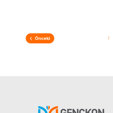
1
Önceki