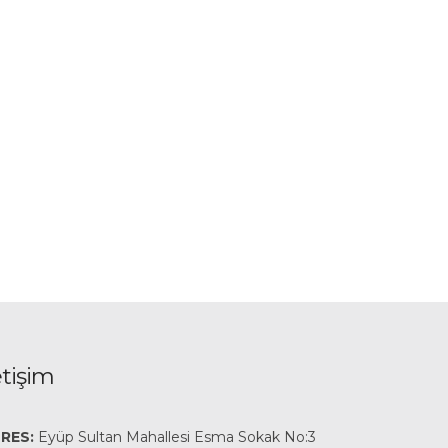
etişim
RES:
Eyüp Sultan Mahallesi Esma Sokak No:3