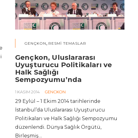
,
GENÇKON
RESMI TEMASLAR
e
Gençkon, Uluslararası
i
Uyuşturucu Politikaları ve
Halk Sağlığı
Sempozyumu’nda
1 KASIM 2014
GENCKON
29 Eylül – 1 Ekim 2014 tarihlerinde
İstanbul’da Uluslararası Uyuşturucu
Politikaları ve Halk Sağlığı Sempozyumu
düzenlendi. Dünya Sağlık Örgütü,
Birleşmiş…