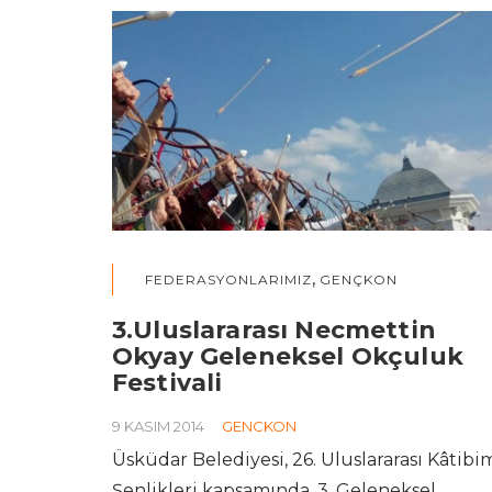
,
FEDERASYONLARIMIZ
GENÇKON
3.Uluslararası Necmettin
Okyay Geleneksel Okçuluk
Festivali
9 KASIM 2014
GENCKON
Üsküdar Belediyesi, 26. Uluslararası Kâtibi
Şenlikleri kapsamında, 3. Geleneksel