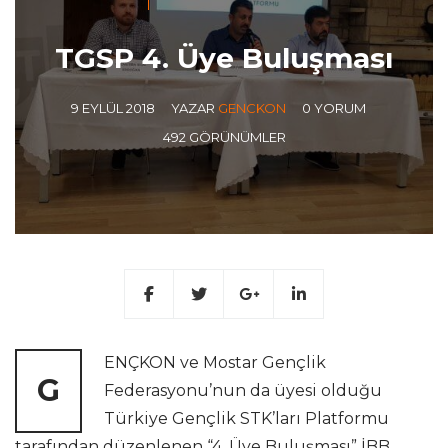
TGSP 4. Üye Buluşması
9 EYLÜL 2018
YAZAR
GENCKON
0 YORUM
492 GÖRÜNÜMLER
ENÇKON ve Mostar Gençlik
G
Federasyonu’nun da üyesi olduğu
Türkiye Gençlik STK’ları Platformu
tarafından düzenlenen “4. Üye Buluşması” İBB