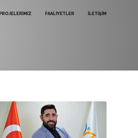
PROJELERİMİZ
FAALİYETLER
İLETİŞİM