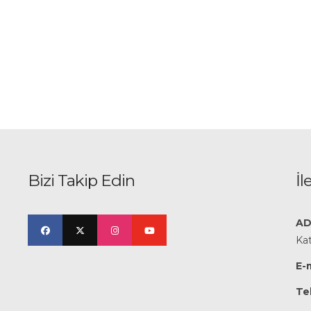
Bizi Takip Edin
İl
AD
Kat
E-m
Te