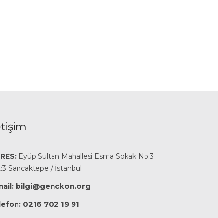
etişim
RES:
Eyüp Sultan Mahallesi Esma Sokak No:3
:3 Sancaktepe / İstanbul
bilgi@genckon.org
ail:
0216 702 19 91
lefon: