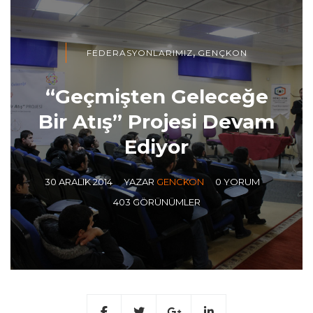
,
FEDERASYONLARIMIZ
GENÇKON
“Geçmişten Geleceğe
Bir Atış” Projesi Devam
Ediyor
30 ARALIK 2014
YAZAR
GENCKON
0 YORUM
403 GÖRÜNÜMLER