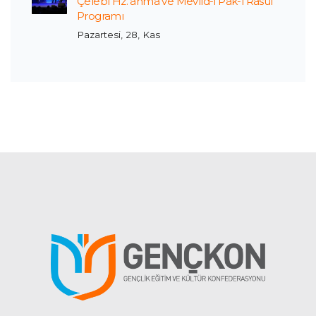
Çelebi Hz. anma ve Mevlid-i Pâk-i Rasul
Programı
Pazartesi, 28, Kas