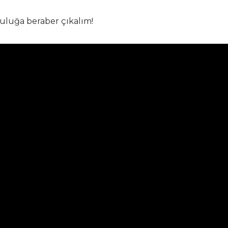
culuğa beraber çıkalım!