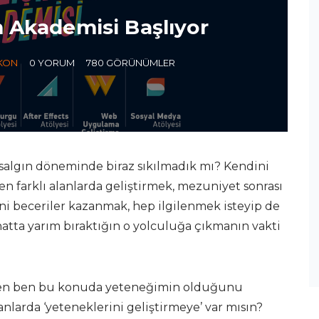
 Akademisi Başlıyor
KON
0 YORUM
780 GÖRÜNÜMLER
salgın döneminde biraz sıkılmadık mı? Kendini
en farklı alanlarda geliştirmek, mezuniyet sonrası
yeni beceriler kazanmak, hep ilgilenmek isteyip de
hatta yarım bıraktığın o yolculuğa çıkmanın vakti
ten ben bu konuda yeteneğimin olduğunu
larda ‘yeteneklerini geliştirmeye’ var mısın?