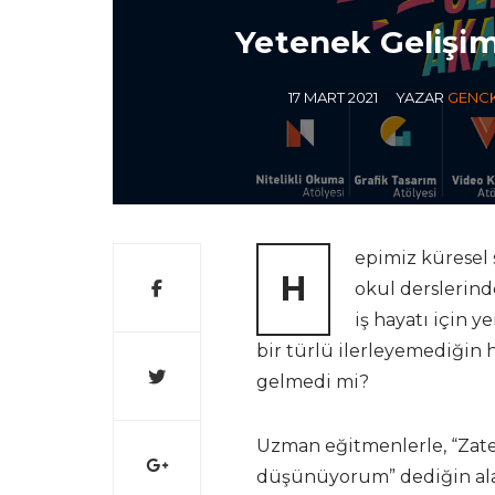
Yetenek Gelişim
17 MART 2021
YAZAR
GENC
epimiz küresel 
H
okul derslerind
iş hayatı için 
bir türlü ilerleyemediğin 
gelmedi mi?
Uzman eğitmenlerle, “Za
düşünüyorum” dediğin alan